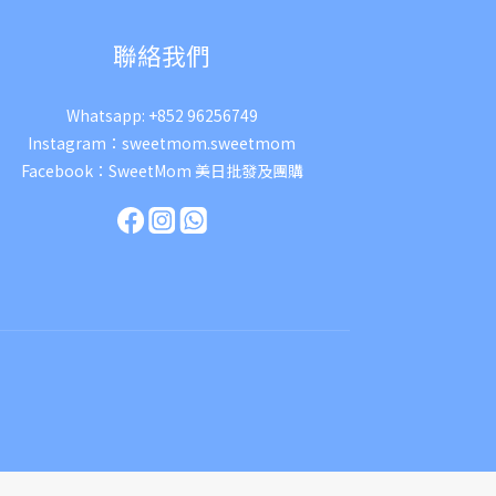
聯絡我們
Whatsapp:
+852 96256749
Instagram：
sweetmom.sweetmom
Facebook：
SweetMom 美日批發及團購