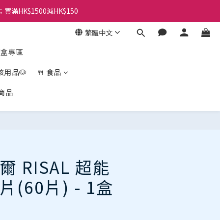
；買滿HK$1500減HK$150
繁體中文
盲盒專區
孩用品🐶
🍴 食品
商品
立即購買
 RISAL 超能
(60片) - 1盒