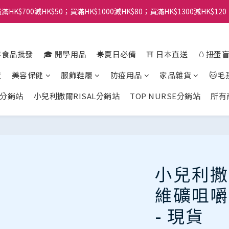
滿HK$700減HK$50；買滿HK$1000減HK$80；買滿HK$1300減HK$120
年食品批發
🎓 開學用品
☀️夏日必備
⛩️ 日本直送
🥚扭蛋
貨
美容保健
服飾鞋履
防疫用品
家品雜貨
🐱毛
分銷站
小兒利撒爾RISAL分銷站
TOP NURSE分銷站
所有
小兒利撒爾
維礦咀嚼片
- 現貨