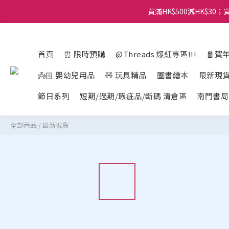
買滿HK$500減HK$30；買
首頁
⏰ 限時預購
@Threads 爆紅專區!!!
🧧賀
👼🏻 嬰幼兒用品
🧸 玩具精品
圖書繪本
最新現
節日系列
短期/過期/瑕疵品/斷碼 清倉區
南門書局
全部商品
/
最新現貨