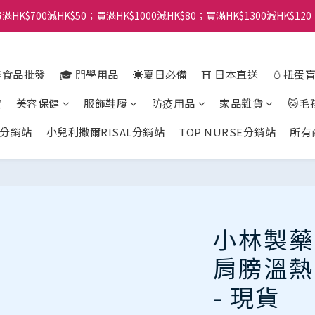
滿HK$700減HK$50；買滿HK$1000減HK$80；買滿HK$1300減HK$120
年食品批發
🎓 開學用品
☀️夏日必備
⛩️ 日本直送
🥚扭蛋
貨
美容保健
服飾鞋履
防疫用品
家品雜貨
🐱毛
分銷站
小兒利撒爾RISAL分銷站
TOP NURSE分銷站
所有
小林製藥
肩膀溫熱貼
- 現貨