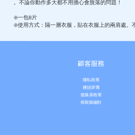
。不論你動作多大都不用擔心會脫落的問題！
❇️一包8片
❇️使用方式：隔一層衣服，貼在衣服上的兩肩處
顧客服務
隱私政策
運送詳
情
退換貨政策
條款與細則