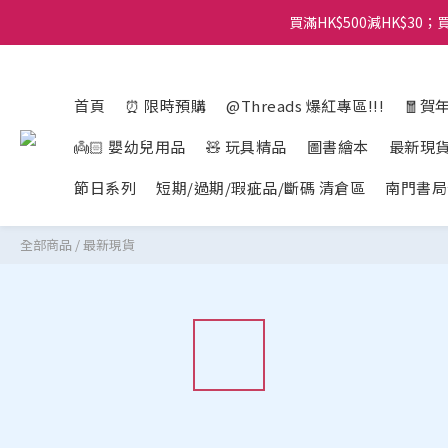
買滿HK$500減HK$30；買
首頁
⏰ 限時預購
@Threads 爆紅專區!!!
🧧賀
👼🏻 嬰幼兒用品
🧸 玩具精品
圖書繪本
最新現
節日系列
短期/過期/瑕疵品/斷碼 清倉區
南門書局
全部商品
/
最新現貨