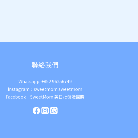
聯絡我們
Whatsapp:
+852 96256749
Instagram：
sweetmom.sweetmom
Facebook：
SweetMom 美日批發及團購