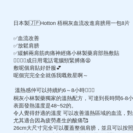
日本製🇯🇵Hotton 梧桐灰血流改進肩膀用一包8片
✅血流改善
✅放鬆肩膀
✅緩解兩肩筋肉痛神經痛小林製藥肩部熱敷貼
👍🏻👍🏻成日用電話電腦頸緊膊痛😫
敷呢個肩貼好舒服💕
呢個完完全全就係我嘅救星啊～
溫熱感仲可以持續約6～8小時💆🏻‍♀️
桐灰小林製藥獨家的溫熱配方，可達到長時間6-8
表面發熱溫度是48~52的。
令人覺得舒適的溫度 可以改善溫熱區域的血流，
尤其適合因為疲勞產生的酸痛🥰
26cm大尺寸完全可以覆蓋整個肩膀，並且可以按