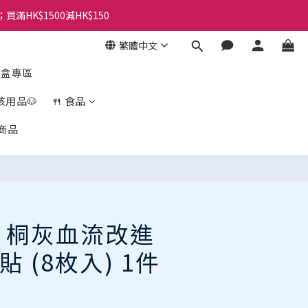
；買滿HK$1500減HK$150
繁體中文
盲盒專區
孩用品🐶
🍴 食品
商品
立即購買
 桐灰血流改進
 (8枚入) 1件