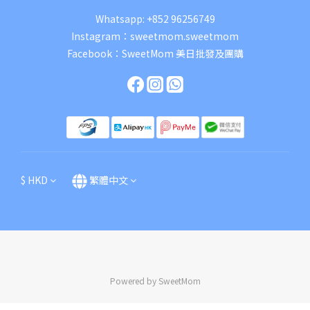
Whatsapp:
+852 96256749
Instagram：
sweetmom.sweetmom
Facebook：
SweetMom 美日批發及團購
$
HKD
繁體中文
Powered by SweetMom