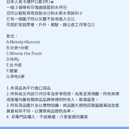
日本人氣卡通杯(1套3件)🔥
一組 3 個帶有可彎曲吸管的水杯🚰
您可以輕鬆享用自製冰沙和水果水等飲料🥤
它有一個蓋子所以灰塵不容易進入👏🏻
可用於家庭聚會、戶外、駕駛、辦公桌工作等👏🏻
款式：
A:Melody+Kuromi
B:米奇+米妮
C:Winnie the Pooh
D:Miffy
E:比卡超
F:龍貓
G:多啦A夢
1. 本貨品為平行進口貨品
2. 所有帖文內容只作分享及參考用途。為免混淆視聽，所有商標
或版權均屬有關商品品牌商標的持有人，敬請留意。
3. 所有貨品圖片全以實物拍攝，商品圖片顏色因電腦螢幕設定差
異會有所不同，以實際商品顏色為準。
4. 非專門店購入，不經專櫃，介意者請勿購買