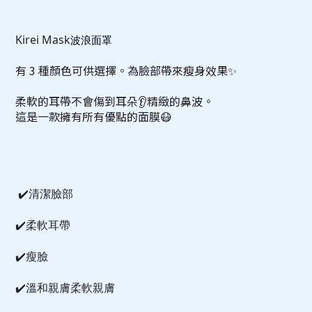
Kirei Mask
波浪面罩
有 3 種顏色可供選擇。為臉部帶來瘦身效果✨
柔軟的耳帶不會傷到耳朵👂精緻的鼻波。
這是一款擁有所有優點的面膜😷
 ✔️清潔臉部
✔️柔軟耳帶
✔️瘦臉
✔️溫和親膚柔軟親膚