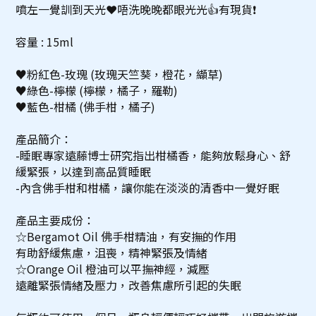
噴左一覺訓到天光❤唔洗晚晚都眼光光👍有現貨❗
容量 : 15ml
♥粉紅色-玫瑰 (玫瑰天竺葵，橙花，纈草)
♥綠色-檸檬 (檸檬，橘子，羅勒)
♥藍色-柑橘 (佛手柑，橘子)
產品簡介：
-睡眠專家遠藤博士研究指出柑橘香，能夠放鬆身心、舒
緩緊張，以達到高品質睡眠
-內含佛手柑和柑橘，讓你能在淡淡的清香中一覺好眠
產品主要成份：
☆Bergamot Oil 佛手柑精油，有安撫的作用
有助舒緩焦慮，沮喪，精神緊張及情緒
☆Orange Oil 橙油可以平撫神經，減壓
遠離緊張情緒及壓力，改善焦慮所引起的失眠