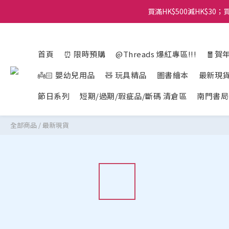
買滿HK$500減HK$30；買
首頁
⏰ 限時預購
@Threads 爆紅專區!!!
🧧賀
👼🏻 嬰幼兒用品
🧸 玩具精品
圖書繪本
最新現
節日系列
短期/過期/瑕疵品/斷碼 清倉區
南門書局
全部商品
/
最新現貨