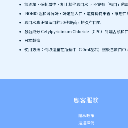
無酒精，低刺激性，相比其他漱口水 ，不會有「辣口」的
NONIO 溫和薄荷味，味道易入口，還有獨特果香，讓您
漱口水真正逗留口腔20秒殺菌，持久冇口氣
殺菌成分 Cetylpyridinium Chloride（C
日本製造
使用方法：
倒取適量在瓶蓋中（
20ml
左右）然後含於口中
顧客服務
隱私政策
運送詳
情