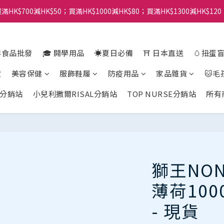
滿HK$700減HK$50；買滿HK$1000減HK$80；買滿HK$1300減HK$120
年食品批發
🎓 開學用品
☀️夏日必備
⛩️ 日本直送
🥚扭蛋
貨
美容保健
服飾鞋履
防疫用品
家品雜貨
🐱毛
分銷站
小兒利撒爾RISAL分銷站
TOP NURSE分銷站
所有
獅王NO
薄荷100
- 現貨