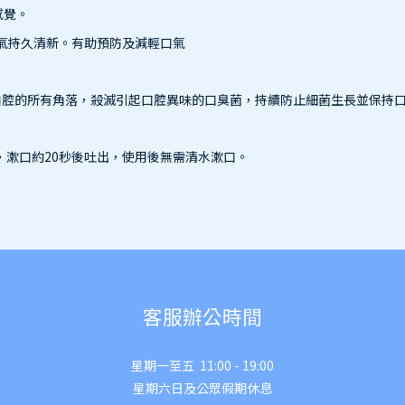
感覺。
口氣持久清新。有助預防及減輕口氣
PC）到達舌頭和口腔的所有角落，殺滅引起口腔異味的口臭菌，持續防止細菌生長並保
，漱口約
20
秒後吐出，使用後無需清水漱口。
客服辦公時間
星期一至五 11:00 - 19:00
星期六日及公眾假期休息