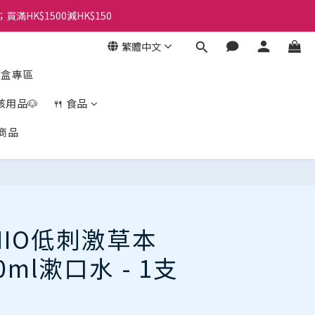
；買滿HK$1500減HK$150
繁體中文
盲盒專區
孩用品🐶
🍴 食品
商品
立即購買
NIO低刺激草本
0ml漱口水 - 1支