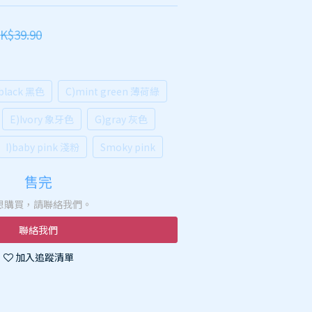
K$39.90
black 黑色
C)mint green 薄荷綠
E)Ivory 象牙色
G)gray 灰色
I)baby pink 淺粉
Smoky pink
售完
想購買，請聯絡我們。
聯絡我們
加入追蹤清單