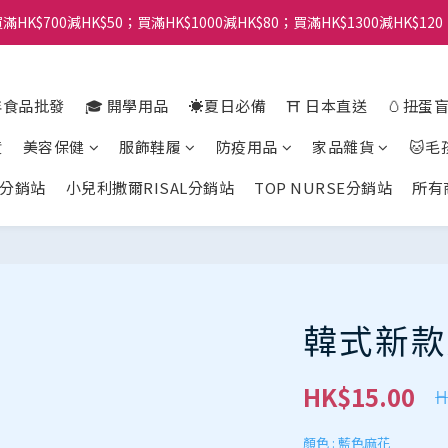
滿HK$700減HK$50；買滿HK$1000減HK$80；買滿HK$1300減HK$120
年食品批發
🎓 開學用品
☀️夏日必備
⛩️ 日本直送
🥚扭蛋
貨
美容保健
服飾鞋履
防疫用品
家品雜貨
🐱毛
分銷站
小兒利撒爾RISAL分銷站
TOP NURSE分銷站
所有
韓式新款
HK$15.00
H
顏色
: 藍色麻花