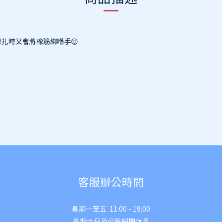
想扎時又會將橡筋綁喺手😌
客服辦公時間
星期一至五 11:00 - 19:00
星期六日及公眾假期休息