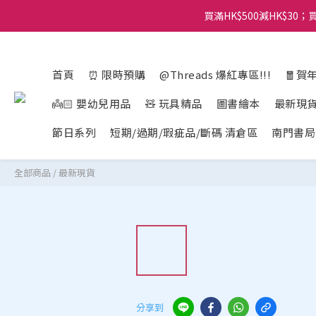
買滿HK$500減HK$30；買
首頁
⏰ 限時預購
@Threads 爆紅專區!!!
🧧賀
👼🏻 嬰幼兒用品
🧸 玩具精品
圖書繪本
最新現
節日系列
短期/過期/瑕疵品/斷碼 清倉區
南門書局
全部商品
/
最新現貨
分享到