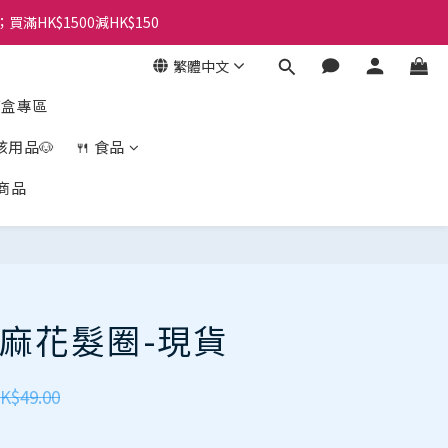
；買滿HK$1500減HK$150
繁體中文
盲盒專區
孩用品🐶
🍴 食品
商品
立即購買
麻花髮圈-現貨
K$49.00