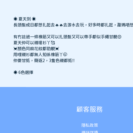
☀️ 夏天到 ☀️
長頭髮成日都想扎起去🔥🔥去游水去玩，好多時都扎起，甜媽唔
有冇諗過一條橡筋又可以扎頭髮又可以帶手都似手繩甘靚😍
夏天仲可以襯埋衫丫🥰
💓顏色同麻花紋都勁靚💓
用哩襯衫都無人知係橡筋丫🤭
仲要甘抵，簡返2，3隻色襯都抵‼️
☀️ 6色選擇
顧客服務
隱私政策
運送詳
情