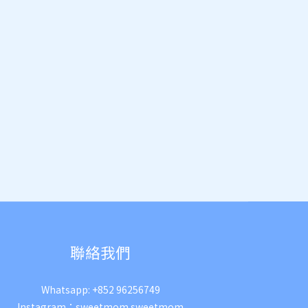
聯絡我們
Whatsapp:
+852 96256749
Instagram：
sweetmom.sweetmom