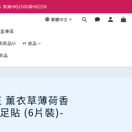
；買滿HK$1500減HK$150
繁體中文
盲盒專區
孩用品🐶
🍴 食品
商品
立即購買
花王 薰衣草薄荷香
貼 (6片裝)-