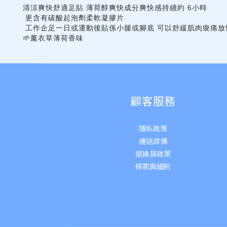
清涼爽快舒適足貼 薄荷醇爽快成分爽快感持續約 6小時
更含有碳酸起泡劑柔軟凝膠片
工作企足一日或運動後貼係小腿或腳底 可以舒緩肌肉痠痛
🌱薰衣草薄荷香味
顧客服務
隱私政策
運送詳
情
退換貨政策
條款與細則