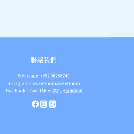
聯絡我們
Whatsapp:
+852 96256749
Instagram：
sweetmom.sweetmom
Facebook：
SweetMom 美日批發及團購