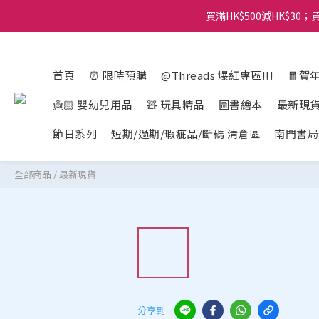
買滿HK$500減HK$30；買
首頁
⏰ 限時預購
@Threads 爆紅專區!!!
🧧賀
👼🏻 嬰幼兒用品
🧸 玩具精品
圖書繪本
最新現
節日系列
短期/過期/瑕疵品/斷碼 清倉區
南門書局
全部商品
/
最新現貨
分享到