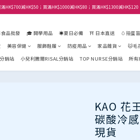
滿HK$700減HK$50；買滿HK$1000減HK$80；買滿HK$1300減HK$120
年食品批發
🎓 開學用品
☀️夏日必備
⛩️ 日本直送
🥚扭蛋
貨
美容保健
服飾鞋履
防疫用品
家品雜貨
🐱毛
分銷站
小兒利撒爾RISAL分銷站
TOP NURSE分銷站
所有
KAO 
碳酸冷感足
現貨