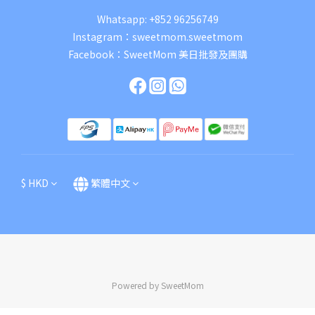
Whatsapp:
+852 96256749
Instagram：
sweetmom.sweetmom
Facebook：
SweetMom 美日批發及團購
$
HKD
繁體中文
Powered by SweetMom