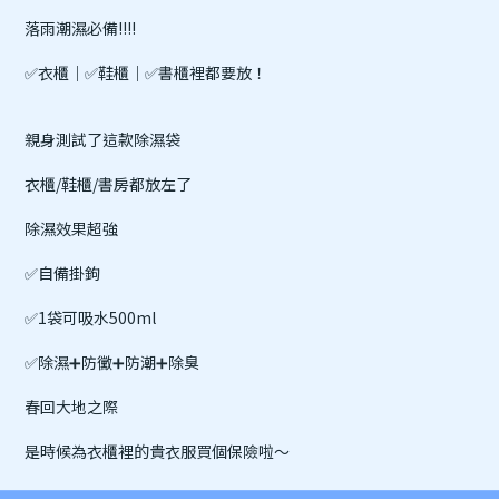
落雨潮濕必備!!!!
✅衣櫃｜✅鞋櫃｜✅書櫃裡都要放！
親身測試了這款除濕袋
衣櫃/鞋櫃/書房都放左了
除濕效果超強
✅自備掛鉤
✅1袋可吸水500ml
✅除濕➕防黴➕防潮➕除臭
春回大地之際
是時候為衣櫃裡的貴衣服買個保險啦～