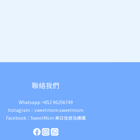
聯絡我們
Whatsapp:
+852 96256749
Instagram：
sweetmom.sweetmom
Facebook：
SweetMom 美日批發及團購