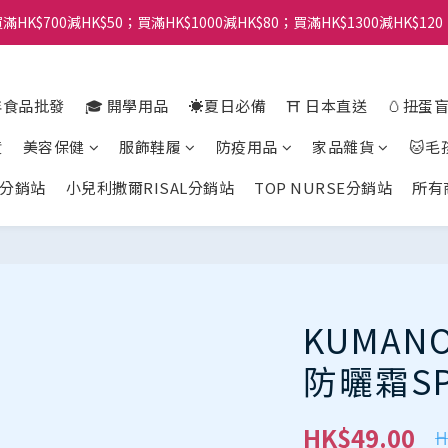
滿HK$700減HK$50；買滿HK$1000減HK$80；買滿HK$1300減HK$120
年食品批發
🎓 開學用品
☀️夏日必備
⛩️ 日本直送
🥚扭蛋
貨
美容保健
服飾鞋履
防疫用品
家品雜貨
🐱毛
分銷站
小兒利撒爾RISAL分銷站
TOP NURSE分銷站
所有
KUMA
防曬霜SPF
HK$49.00
H