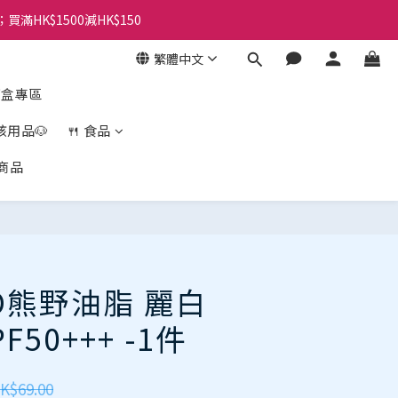
；買滿HK$1500減HK$150
繁體中文
盲盒專區
孩用品🐶
🍴 食品
商品
立即購買
NO熊野油脂 麗白
50+++ -1件
K$69.00