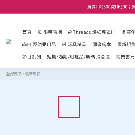
買滿HK$500減HK$30；買
首頁
⏰ 限時預購
@Threads 爆紅專區!!!
🧧賀
👼🏻 嬰幼兒用品
🧸 玩具精品
圖書繪本
最新現
節日系列
短期/過期/瑕疵品/斷碼 清倉區
南門書局
全部商品
/
最新現貨