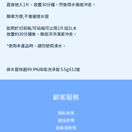
直接放入1片，放置30分鐘，然後用水徹底沖走。
簡單方便,不會破壞水管
如用於切菜板/可砧板可以用1片加2L水
放置約30分鐘後，徹底沛沛清潔沖走。
*使用本產品時，請勿使用沸水。
排水管除菌99.9%除垢洗淨錠 5.5gX12錠
顧客服務
隱私政策
運送詳
情
退換貨政策