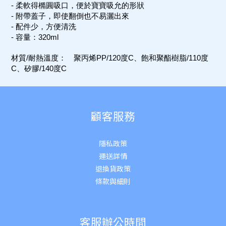
- 柔軟得橢圓吸口，便於寶寶吸允的形狀
- 附帶蓋子，即使翻倒也不易灑出來
- 配件少，方便清洗
- 容量：320ml
材質/耐熱溫度： 聚丙烯PP/120度C、飽和聚酯樹脂/110度
C、矽膠/140度C
顧客服務
隱私政策
運送詳
情
退換貨政策
條款與細則
客服辦公時間