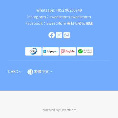
Whatsapp:
+852 96256749
Instagram：
sweetmom.sweetmom
Facebook：
SweetMom 美日批發及團購
$
HKD
繁體中文
Powered by SweetMom