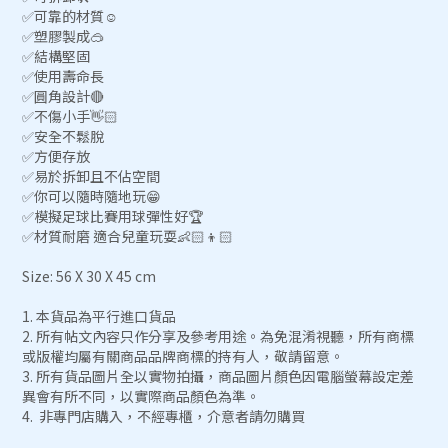
✅可靠的材質☺️
✅塑膠製成🥽
✅結構堅固
✅使用壽命長
✅圓角設計🔴
✅不傷小手👋🏻
✅安全不鬆脫
✅方便存放
✅易於拆卸且不佔空間
✅你可以隨時隨地玩😁
✅模擬足球比賽用球彈性好🏆
✅材質耐磨 適合兒童玩耍👶🏻👦🏻
Size: 56 X 30 X 45 cm
1. 本貨品為平行進口貨品
2. 所有帖文內容只作分享及參考用途。為免混淆視聽，所有商標
或版權均屬有關商品品牌商標的持有人，敬請留意。
3. 所有貨品圖片全以實物拍攝，商品圖片顏色因電腦螢幕設定差
異會有所不同，以實際商品顏色為準。
4. 非專門店購入，不經專櫃，介意者請勿購買