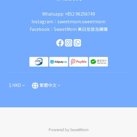
Whatsapp:
+852 96256749
Instagram：
sweetmom.sweetmom
Facebook：
SweetMom 美日批發及團購
$
HKD
繁體中文
Powered by SweetMom