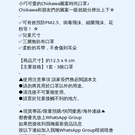
小巧可愛的Chiikawa圖案時尚口罩♪
Chiikawa和朋友們的圖案一眼就能分辨出上下☆
-
✅可有效預防PM2.5、病毒飛沫、細菌飛沫、花
粉等！ ☆
✅兒童尺寸
✅三層無紡布口罩
✅柔軟的耳帶，不會傷到耳朵
-
【商品尺寸】約12.5 x 9 cm
【主要規格】1套 - 3個口罩
-
▲使用注意事項 請家長們務必閱讀本文
●請勿將其用於口罩以外的用途。
●清洗後不可重複使用。
●請置於兒童接觸不到的地方。
-
🔥現貨專區/限量預購/快閃優惠/海外連線🔥
都會優先放上WhatsApp Group
如果想接收到我哋最新貨品訊息
按以下連結加入我哋WhatsApp Group咁就唔會