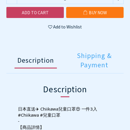
ADD TO CART
BUY NOW
Add to Wishlist
Shipping &
Description
Payment
Description
日本直送✈️ Chiikawa兒童口罩😍 一件3入
#Chiikawa #兒童口罩
-
【商品詳情】