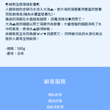
🌏磷對生態環境影響🌏
人類排放的含磷污水流入大海🌊，使大海的藻類獲得豐富的營養
而急劇增長(稱為水體富營養化)。
瘋長的藻類在水面越長越厚， 因難見陽光☀️而死亡。
大海🌊底的細菌以死亡藻類作為營養，大量增殖的細菌消耗了水
中的氧氣，使海水🌊變得缺氧，
依賴氧氣生存的魚蝦🦀🦐🐠貝類死亡， 同時被污染的水源也無法
提供人類等生物飲用。
-規格：580g
-產地：日本
顧客服務
隱私政策
運送詳
情
退換貨政策