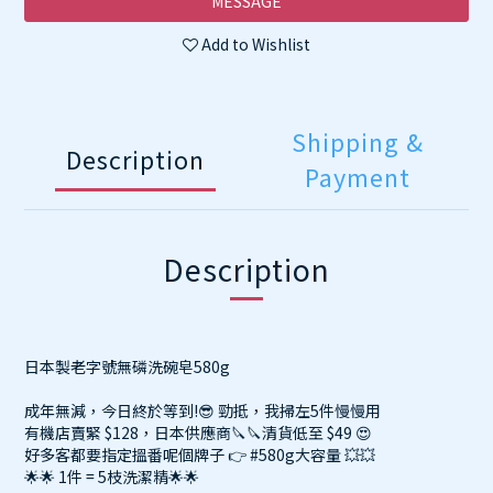
MESSAGE
Add to Wishlist
Shipping &
Description
Payment
Description
日本製老字號無磷洗碗皂580g
成年無減，今日終於等到!😎 勁抵，我掃左5件慢慢用
有機店賣緊 $128，日本供應商🔪🔪清貨低至 $49 😍
好多客都要指定搵番呢個牌子 👉 #580g大容量 💥💥
🌟🌟 1件 = 5枝洗潔精🌟🌟