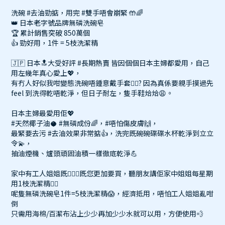
洗碗 #去油勁掂，用完 #雙手唔會崩緊 🤲🌈
👑 日本老字號品牌無磷洗碗皂
🏆 累計銷售突破 850萬個
👍 勁好用，1件 = 5枝洗潔精
🇯🇵 日本🔝大受好評 #長期熱賣 皆因個個日本主婦都愛用，自己
用左幾年真心愛上💖，
有冇人好似我咁變態洗碗唔鍾意戴手套🙋‍♀? 因為真係要親手摸過先
feel 到洗得乾唔乾淨，但日子耐左，隻手鞋烚烚😩。
日本主婦最愛用佢💖
#天然椰子油🥥 #無磷成份🌈，#唔怕傷皮膚🙌，
最緊要去污 #去油效果非常掂👍，洗完既碗碗碟碟水杯乾淨到立立
令💫，
抽油煙機、爐頭頑固油積一樣徹底乾淨💪
家中有工人姐姐既👱🏾‍♀️既您更加要買，聽朋友講佢家中姐姐每星期
用1枝洗潔精🤦‍♀
呢隻無磷洗碗皂1件=5枝洗潔精😱，經濟抵用，唔怕工人姐姐亂咁
倒
只需用海棉/百潔布沾上少少再加少少水就可以用，方便使用💨