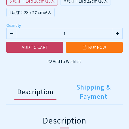
S 尺寸 ：14 x 16cm/15入
M尺寸：18 x 22cm/10入
L尺寸：28 x 27 cm/6入
Quantity
ADD TO CART
BUY NOW
Add to Wishlist
Shipping &
Description
Payment
Description