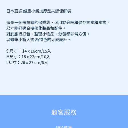
日本直送 蠟筆小新加厚型夾鏈保鮮袋
這是一個帶拉鍊的保鮮袋，可用於分隔和儲存零食和食物。
尺寸剛好適合攜帶化妝品和配件。
對於旅行打包、整理小物品、分發都非常方便。
以蠟筆小新人物 為特色的可愛設計。
S 尺寸 ：14 x 16cm/15入
M尺寸：18 x 22cm/10入
L尺寸：28 x 27 cm/6入
顧客服務
隱私政策