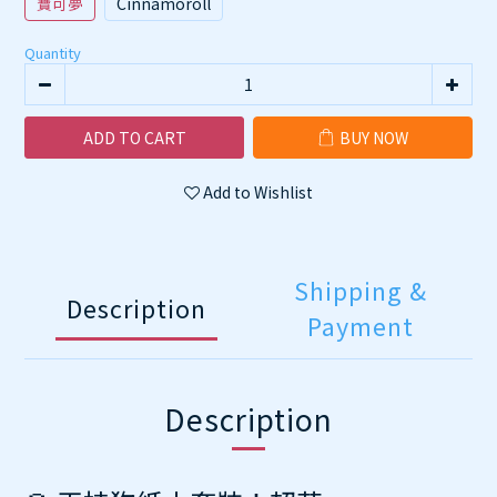
寶可夢
Cinnamoroll
Quantity
ADD TO CART
BUY NOW
Add to Wishlist
Shipping &
Description
Payment
Description