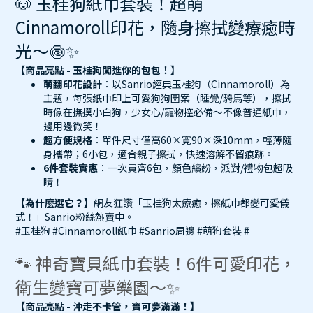
🐶 玉桂狗紙巾套裝！超萌
Cinnamoroll印花，隨身擦拭變療癒時
光～🍥✨
【商品亮點 - 玉桂狗闖進你的包包！】
萌翻印花設計
：以Sanrio經典玉桂狗（Cinnamoroll）為
主題，每張紙巾印上可愛狗狗圖案（睡覺/騎馬等），擦拭
時像在撫摸小白狗，少女心/寵物控必備～不像普通紙巾，
邊用邊微笑！
超方便規格
：單件尺寸僅高60×寬90×深10mm，輕薄隨
身攜帶；6小包，適合親子擦拭，快速溶解不留痕跡。
6件套裝實惠
：一次買齊6包，顏色繽紛，派對/禮物包超吸
睛！
【為什麼選它？】
網友狂讚「玉桂狗太療癒，擦紙巾都變可愛儀
式！」Sanrio粉絲熱賣中。
#玉桂狗 #Cinnamoroll紙巾 #Sanrio周邊 #萌狗套裝 #
🐾 神奇寶貝紙巾套裝！6件可愛印花，
衛生變寶可夢樂園～✨
【商品亮點 - 沖走不卡管，寶可夢滿滿！】