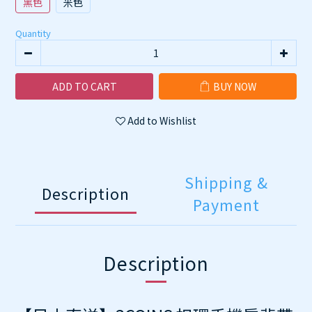
黑色
米色
Quantity
ADD TO CART
BUY NOW
Add to Wishlist
Shipping &
Description
Payment
Description