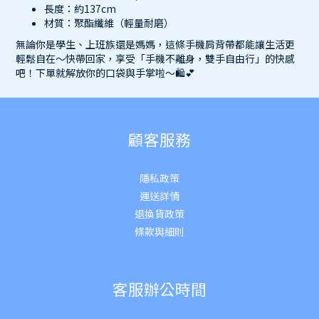
長度：約137cm
材質：聚酯纖維（輕量耐磨）
無論你是學生、上班族還是媽媽，這條手機肩背帶都能讓生活更
輕鬆自在～快帶回家，享受「手機不離身，雙手自由行」的快感
吧！下單就解放你的口袋與手掌啦～🛍️💕
顧客服務
隱私政策
運送詳
情
退換貨政策
條款與細則
客服辦公時間