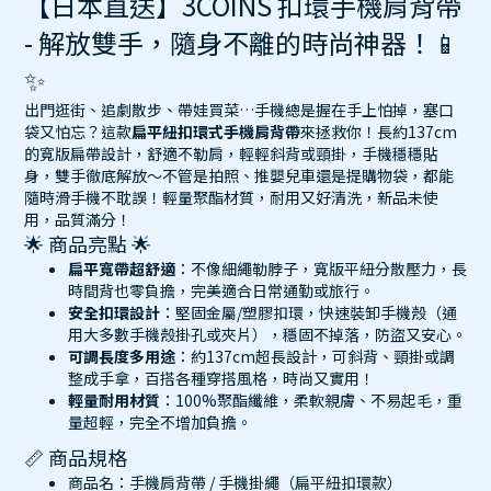
【日本直送】3COINS 扣環手機肩背帶
- 解放雙手，隨身不離的時尚神器！📱
✨
出門逛街、追劇散步、帶娃買菜…手機總是握在手上怕掉，塞口
袋又怕忘？這款
扁平紐扣環式手機肩背帶
來拯救你！長約137cm
的寬版扁帶設計，舒適不勒肩，輕輕斜背或頸掛，手機穩穩貼
身，雙手徹底解放～不管是拍照、推嬰兒車還是提購物袋，都能
隨時滑手機不耽誤！輕量聚酯材質，耐用又好清洗，新品未使
用，品質滿分！
🌟 商品亮點 🌟
扁平寬帶超舒適
：不像細繩勒脖子，寬版平紐分散壓力，長
時間背也零負擔，完美適合日常通勤或旅行。
安全扣環設計
：堅固金屬/塑膠扣環，快速裝卸手機殼（通
用大多數手機殼掛孔或夾片），穩固不掉落，防盜又安心。
可調長度多用途
：約137cm超長設計，可斜背、頸掛或調
整成手拿，百搭各種穿搭風格，時尚又實用！
輕量耐用材質
：100%聚酯纖維，柔軟親膚、不易起毛，重
量超輕，完全不增加負擔。
📏 商品規格
商品名：手機肩背帶 / 手機掛繩（扁平紐扣環款）