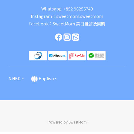
Whatsapp:
+852 96256749
Instagram：
sweetmom.sweetmom
Facebook：
SweetMom 美日批發及團購
$
HKD
English
Powered by SweetMom