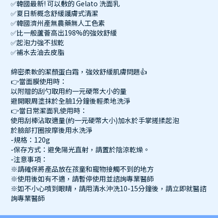
✅韓國最新! 可以敷的 Gelato 洗面乳
✅夏日新概念舒緩護膚式清潔
✅韓國濟州產無農藥無人工色素
✅比一般蘆薈高出198%的強效舒緩
✅起泡力強不拔乾
✅補水去油去皮脂
綿密柔軟的潔顏蛋白霜，強效舒緩肌膚問題👍
👉當面膜使用時：
以附贈的刮勺取用約一元硬幣大小的量
避開眼周塗抹於全臉1分鐘後輕柔地洗淨
👉當日常潔面乳使用時：
使用刮棒沾取適量(約一元硬幣大小)加水於手掌搓揉起泡
於臉部打圈按摩後用水洗淨
-規格：120g
-保存方式：避免陽光直射，請置於陰涼乾燥。
-注意事項：
※請確保將產品放在孩童和寵物接觸不到的地方
※使用後如有不適，請暫停使用並諮詢專業醫師
※如不小心噴到眼睛，請用清水沖洗10-15分鐘後，請立即就醫諮
詢專業醫師