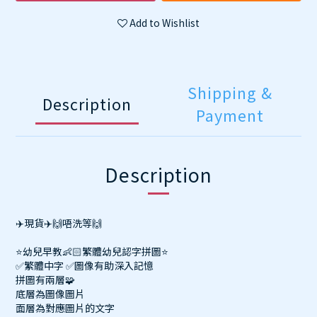
Add to Wishlist
Shipping &
Description
Payment
Description
✈️
現貨
✈️
🙌
唔洗等
🙌
⭐
幼兒早教
👶🏻
繁體幼兒認字拼圖
⭐
✅
繁體中字
✅
圖像有助深入記憶
拼圖有兩層
🧩
底層為圖像圖片
面層為對應圖片的文字