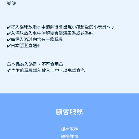
😍😍
✔️將入浴球放喺水中溶解後會出現小孩超愛的小玩具～♪
✔️入浴球放入水中溶解後會淡淡果香或花香味
✔️每個入浴球內含有一款玩具
✔️日本🇯🇵直送✈️
⚠️本品為入浴劑，不可食用⚠️
💕內附的玩具請勿放入口中，以免誤食⚠️
顧客服務
隱私政策
運送詳
情