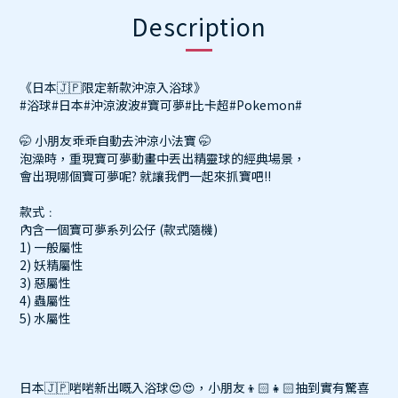
Description
《日本🇯🇵限定新款沖涼入浴球》
#浴球#日本#沖涼波波#寶可夢#比卡超#Pokemon#
🤭 小朋友乖乖自動去沖涼小法寶 🤭
泡澡時，重現寶可夢動畫中丟出精靈球的經典場景，
會出現哪個寶可夢呢? 就讓我們一起來抓寶吧!!
款式﹕
內含一個寶可夢系列公仔 (款式隨機)
1) 一般屬性
2) 妖精屬性
3) 惡屬性
4) 蟲屬性
5) 水屬性
日本🇯🇵啱啱新出嘅入浴球😍😍，小朋友👦🏻👧🏻抽到實有驚喜