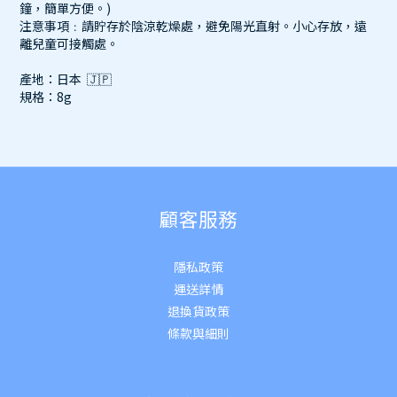
鐘，簡單方便。)
注意事項﹕請貯存於陰涼乾燥處，避免陽光直射。小心存放，遠
離兒童可接觸處。
產地：日本 🇯🇵
規格：8g
顧客服務
隱私政策
運送詳
情
退換貨政策
條款與細則