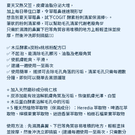
夏天又熱又笠，皮膚油脂分泌大增，
加上每日帶住口罩，令草莓鼻速速現形👿
想告別夏天草莓鼻，試下COGIT 酵素粉刺清潔保濕棒✨。
筆狀的粉刺清潔棒，可以幫助毛孔清潔代謝老廢角💯
只需於濕潤的鼻翼下巴等角質容易堆積的地方上輕輕塗抹並按
摩，然後沖洗即刻搞掂👌🏻
✅ 木瓜酵素x炭粉x桃核粉配方💥
✅ 不起泡、能清除毛孔髒污、油脂及老廢角質
✅ 使肌膚乾爽、平滑。
✅ 建議一週使用一至兩次
✅ 使用簡單， 搓揉可去除毛孔角落的污垢，清潔毛孔只需每週數
分鐘，即刻可以簡單去黑頭護理
⭐️ 加入天然磨砂成分桃仁核
⭐️ 炭添加能有效溶解肌膚角質及污垢，恢復肌膚光澤、白皙
⭐️ 木瓜蛋白酵素浴解毛孔中的污垢
⭐️ 5 種天然植物萃取物（保濕成分）：Heredia 萃取物、啤酒花萃
取物、檸檬果實萃取物、迷迭香葉萃取物、柏樹石榴果實萃取物
使用方法﹕先濕潤鼻翼、下巴等角質容易堆積的地方，輕輕塗抹
並按摩，然後沖洗立即搞掂。(建議每週使用一至兩次，只需數分