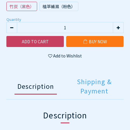
竹炭（黑色）
植萃補濕（粉色）
Quantity
ADD TO CART
BUY NOW
Add to Wishlist
Shipping &
Description
Payment
Description