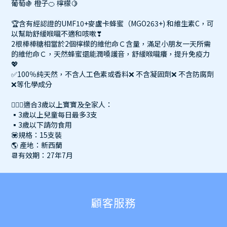
葡萄🍇 橙子🍊 檸檬🍋
🏆含有經認證的UMF10+麥盧卡蜂蜜（MGO263+) 和維生素C，可
以幫助舒緩喉嚨不適和咳嗽❣
2根棒棒糖相當於2個檸檬的維他命Ｃ含量，滿足小朋友一天所需
的維他命Ｃ，天然蜂蜜還能潤嗓護音，舒緩喉嚨癢，提升免疫力
💖
✅100％純天然，不含人工色素或香料❌ 不含凝固劑❌ 不含防腐劑
❌等化學成分
🙆🏻‍♀適合3歲以上寶寶及全家人：
▪3歲以上兒童每日最多3支
▪3歲以下請勿食用
💟規格：15支裝
🌎 產地：新西蘭
📆有效期：27年7月
顧客服務