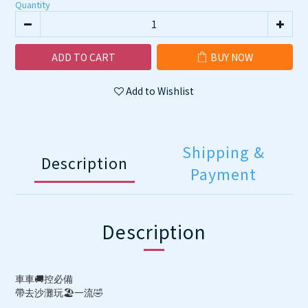
Quantity
ADD TO CART
BUY NOW
Add to Wishlist
Shipping &
Description
Payment
Description
車車🚚控必備
帶去沙灘玩🏖️一流🤣