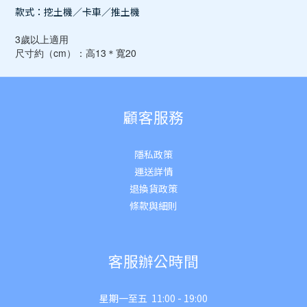
款式：挖土機／卡車／推土機
3歲以上適用
尺寸約（cm）：高13＊寬20
顧客服務
隱私政策
運送詳
情
退換貨政策
條款與細則
客服辦公時間
星期一至五 11:00 - 19:00