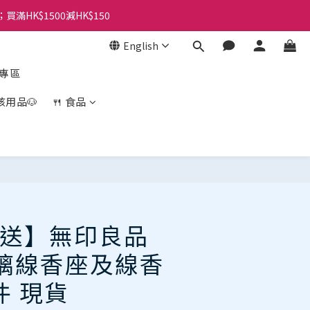
；買滿HK$1500減HK$150
English
盒專區
孩用品🐶
🍴 食品
BUY NOW
送】無印良品
 玻璃線香座及線香
1件 現貨