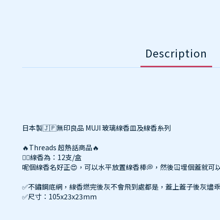
Description
日本製🇯🇵無印良品 MUJI 玻璃線香皿及線香糸列
🔥Threads 超熱話商品🔥
👉🏻線香為：12支/盒
呢個線香名好正😍，可以水平放置線香棒💭，然後冚埋個蓋就可以俾你享受
✅不鏽鋼底網，線香燃完後灰不會飛到處都是，蓋上蓋子後灰燼
✅尺寸：105x23x23mm