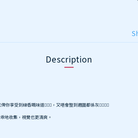
S
Description
到線香嘅味道💆🏻‍♀️，又唔會整到週圍都係灰👍🏼👍🏼
乖乖地收集，視覺也更清爽。