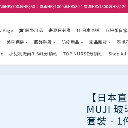
滿HK$700減HK$50；買滿HK$1000減HK$80；買滿HK$1300減HK$120
 Page
🎓 開學用品
☀️夏日必備
⛩️ 日本直送
🥚扭蛋盲
貨
美容保健
服飾鞋履
防疫用品
家品雜貨
🐱毛
ge
小兒利撒爾RISAL分銷站
TOP NURSE分銷站
Shop All
【日本直
MUJI
套裝 - 