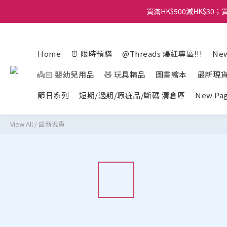
買滿HK$500減HK$30；買
Home
⏰ 限時預購
@Threads 爆紅專區!!!
New
👼🏻 嬰幼兒用品
🧸 玩具精品
圖書繪本
最新現
節日系列
短期/過期/瑕疵品/斷碼 清倉區
New Pa
View All
/
最新現貨