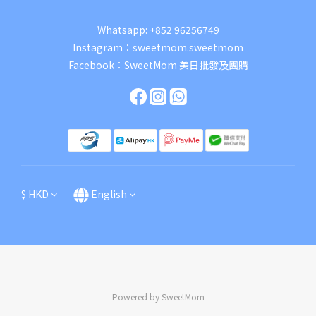
Whatsapp:
+852 96256749
Instagram：
sweetmom.sweetmom
Facebook：
SweetMom 美日批發及團購
$
HKD
English
Powered by SweetMom