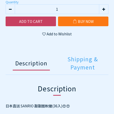
Quantity
ADD TO CART
BUY NOW
Add to Wishlist
Shipping &
Description
Payment
Description
日本直送 SANRIO 甜甜圈軟糖(36入)😍😍