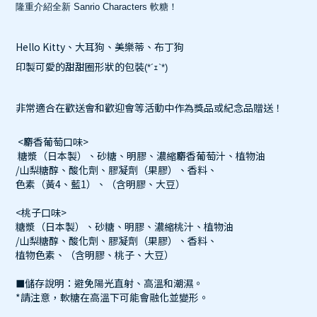
隆重介紹全新 Sanrio Characters 軟糖！
Hello Kitty、大耳狗、美樂蒂、布丁狗
印製可愛的甜甜圈形狀的包裝
(*´ｪ`*)
非常適合在歡送會和歡迎會等活動中作為獎品或紀念品贈送！
<麝香葡萄口味>
糖漿（日本製）、砂糖、明膠、濃縮麝香葡萄汁、植物油
/山梨糖醇、酸化劑、膠凝劑（果膠）、香料、
色素（黃4、藍1）、（含明膠、大豆）
<桃子口味>
糖漿（日本製）、砂糖、明膠、濃縮桃汁、植物油
/山梨糖醇、酸化劑、膠凝劑（果膠）、香料、
植物色素、（含明膠、桃子、大豆）
儲存說明：避免陽光直射、高溫和潮濕。
■
*請注意，軟糖在高溫下可能會融化並變形。