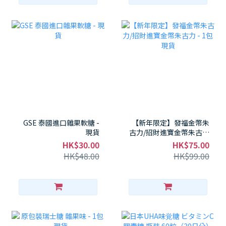
GSE 泰國進口雜果軟糖 -
【新年限定】發福金幣朱
現貨
古力/招財進寶金幣朱古力
- 1包 現貨
HK$30.00
HK$75.00
HK$48.00
HK$99.00