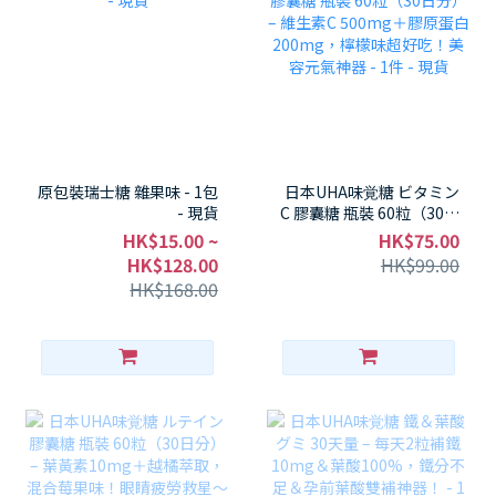
原包裝瑞士糖 雜果味 - 1包
日本UHA味覚糖 ビタミン
- 現貨
C 膠囊糖 瓶裝 60粒（30日
分） – 維生素C 500mg＋
HK$15.00 ~
HK$75.00
膠原蛋白200mg，檸檬味
HK$128.00
HK$99.00
超好吃！美容元氣神器 - 1
HK$168.00
件 - 現貨