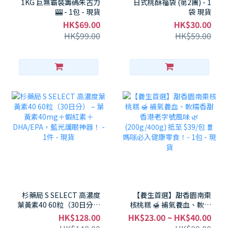
1KG 巨無霸裝籌碼朱古力
日式桃酥福袋 (第2團) - 1
🎰 - 1包 - 現貨
袋 現貨
HK$69.00
HK$30.00
HK$99.00
HK$59.00
杉藥局 S SELECT 高濃度
【養生首選】甜香園南棗
葉黃素40 60粒（30日分）
核桃糕 🍯 補氣養血、軟糯
– 葉黃素40mg＋蝦紅素＋
香甜 香港老字號風味 🌿
HK$128.00
HK$23.00 ~ HK$40.00
DHA/EPA，藍光護眼神
(200g/400g) 抵至 $39/包