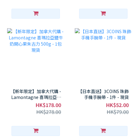
【新年限定】加拿大代購 -
【日本直送】3COINS 珠飾
Lamontagne 喜瑪拉亞鹽
手機手腕帶 - 1件 - 現貨
牛奶開心果朱古力 500g -
HK$178.00
HK$52.00
1包 現貨
HK$278.00
HK$79.00