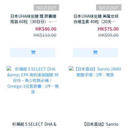
SOLD OUT
SOLD OUT
日本UHA味覚糖 鐵 膠囊糖
日本UHA味覚糖 美魔女綜
瓶裝 60粒（30日分） – 葡
合維生素 40粒（20天） –
萄味高鐵22mg＋膠原蛋
維生素C 500mg高劑量，
HK$86.00
HK$75.00
白300mg，膠原蛋白加
透亮肌膚必備！ - 1件 - 現
HK$110.00
HK$99.00
持，女生必備美味補鐵神
貨
器！ - 1件 - 現貨
杉藥局 S SELECT DHA &
【日本直送】Sanrio