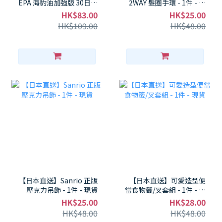
EPA 海豹油加強版 30日份
2WAY 髮圈手環 - 1件 - 現
– 魚少吃族必補！Omega-
貨
HK$83.00
HK$25.00
3元氣膠囊 - 1件 - 現貨
HK$109.00
HK$48.00
【日本直送】Sanrio 正版
【日本直送】可愛造型便
壓克力吊飾 - 1件 - 現貨
當食物籤/叉套組 - 1件 - 現
貨
HK$25.00
HK$28.00
HK$48.00
HK$48.00