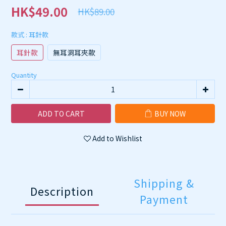
HK$49.00
HK$89.00
款式
: 耳針款
耳針款
無耳洞耳夾款
Quantity
ADD TO CART
BUY NOW
Add to Wishlist
Shipping &
Description
Payment