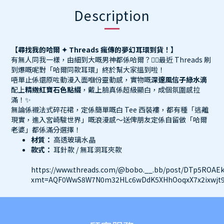
Description
【尋找我的哈爾 ✦ Threads 瘋傳的夢幻耳環到貨！】
有無人同我一樣，由細到大嘅男神都係哈爾？🙋‍♀️最近 Threads 刷
到爆嘅呢對「哈爾同款耳環」終於幫大家搵到啦！
唔單止係還原咗動漫入面嗰份靈動感，實物嘅
深邃風信子綠水滴
配上
精緻紅寶石色點綴
，戴上臉真係超級顯白，成個氛圍感拉
滿！✨
無論係襯法式碎花裙，定係簡單嘅白 Tee 西裝褸，都有種「逃離
現實，進入宮崎駿世界」嘅浪漫感～送俾朋友定係自留做「哈爾
老婆」都係滿分選擇！
材質：
高透玻璃水晶
款式：
耳針款 / 無耳洞耳夾款
https://www.threads.com/@bobo.__.bb/post/DTp5ROAE
xmt=AQF0WwS8W7N0m32HLc6wDdK5XHhOoqxX7x2ixwjt