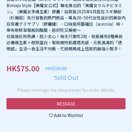
Bimajo Style【美魔女公式】聯名推出的「美魔女マルチビタミ
ン」（美魔女多維生素）膠囊！這款是2025年6月起在スギ藥局
（杉藥局）先行發售的熱門新品，專為30~50代女性設計的美容內
在保養グミサプリ（膠囊糖），口味是阿塞羅拉（acerola）味，
帶有新鮮草莓般的酸甜，超好吃又療癒～
包裝是紅粉色調，超少女心！每天只要吃2粒，就能補充8種美容
必備維生素＋膠原蛋白，幫助維持肌膚透亮感、元氣滿滿的「透
明感」生活～食生活不均衡、忙碌媽媽或上班族的最強小幫手！
HK$75.00
HK$99.00
Sold Out
Please message the shop owner for order details.
MESSAGE
Add to Wishlist