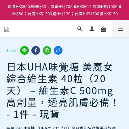
買滿HK$500減HK$30；買滿HK$700減HK$50；買滿HK$1000減
HK$80；買滿HK$1300減HK$120；買滿HK$1500減HK$150
Share
日本UHA味覚糖 美魔女
綜合維生素 40粒（20
天） – 維生素C 500mg
高劑量，透亮肌膚必備！
- 1件 - 現貨
這是UHA味覚糖（UHAグミサプリ）與日本知名女性美容媒體