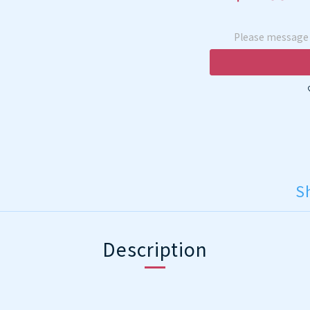
Please message t
S
Description