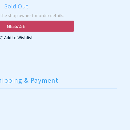
Sold Out
he shop owner for order details.
MESSAGE
Add to Wishlist
hipping & Payment