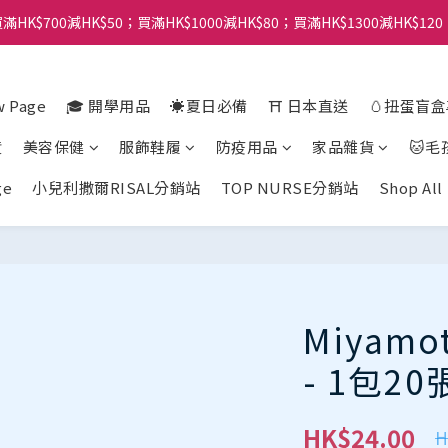
滿HK$700減HK$50；買滿HK$1000減HK$80；買滿HK$1300減HK$120
 Page
🎓 開學用品
☀️夏日必備
⛩️ 日本直送
🥚扭蛋盲
貨
美容保健
服飾鞋履
防疫用品
家品雜貨
🐱毛
ge
小兒利撒爾RISAL分銷站
TOP NURSE分銷站
Shop All
Miyam
- 1包20
HK$24.00
H