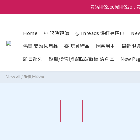
買滿HK$500減HK$30；買
Home
⏰ 限時預購
@Threads 爆紅專區!!!
New
👼🏻 嬰幼兒用品
🧸 玩具精品
圖書繪本
最新現
節日系列
短期/過期/瑕疵品/斷碼 清倉區
New Pa
View All
/
☀️夏日必備