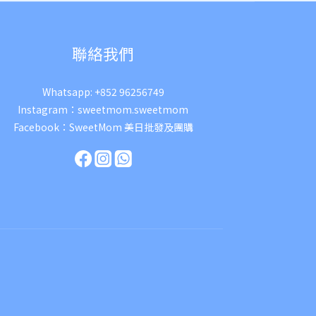
聯絡我們
Whatsapp:
+852 96256749
Instagram：
sweetmom.sweetmom
Facebook：
SweetMom 美日批發及團購