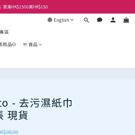
；買滿HK$1500減HK$150
English
盒專區
孩用品🐶
🍴 食品
oto - 去污濕紙巾
張 現貨
K$38.00