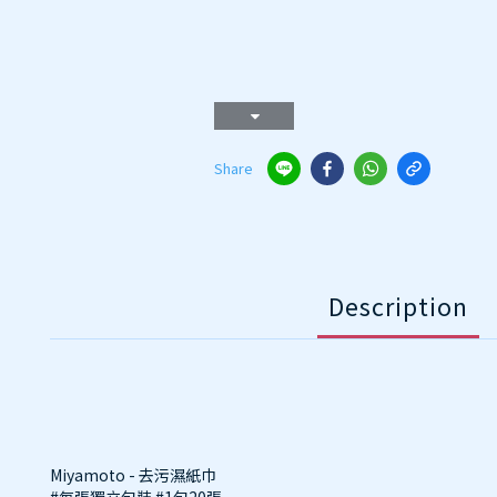
Share
Description
Miyamoto - 去污濕紙巾