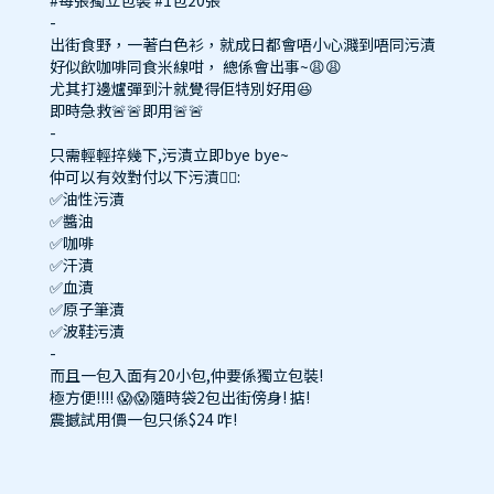
#每張獨立包裝 #1包20張
-
出街食野，一著白色衫，就成日都會唔小心濺到唔同污漬
好似飲咖啡同食米線咁， 總係會出事~😩😩
尤其打邊爐彈到汁就覺得佢特別好用😆
即時急救🚨🚨即用🚨🚨
-
只需輕輕捽幾下,污漬立即bye bye~
仲可以有效對付以下污漬👍🏻:
✅油性污漬
✅醬油
✅咖啡
✅汗漬
✅血漬
✅原子筆漬
✅波鞋污漬
-
而且一包入面有20小包,仲要係獨立包裝!
極方便!!!! 😱😱隨時袋2包出街傍身! 掂!
震撼試用價一包只係$24 咋!