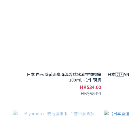
日本 白元 除菌消臭降溫冷感冰涼衣物噴霧
日本🇯🇵A
100mL - 1件 現貨
HK$34.00
HK$58.00