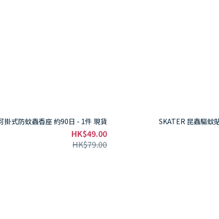
兒 可掛式防蚊蟲香座 約90日 - 1件 現貨
SKATER 昆蟲驅蚊貼 
HK$49.00
HK$79.00