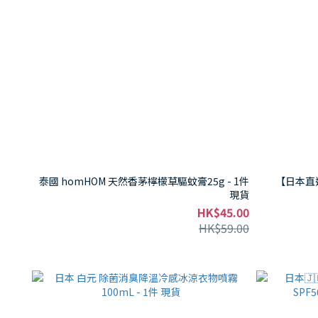
泰國 homHOM 天然香茅檸檬草驅蚊膏25g - 1件
【日本直送】
現貨
HK$45.00
HK$59.00