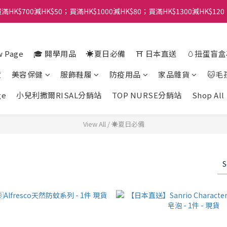
滿HK$700減HK$50；買滿HK$1000減HK$80；買滿HK$1300減HK$120
 Page
🎓 開學用品
☀️夏日必備
⛩️ 日本直送
🥚扭蛋盲
貨
美容保健
服飾鞋履
防疫用品
家品雜貨
🐱毛
ge
小兒利撒爾RISAL分銷站
TOP NURSE分銷站
Shop All
View All
/
☀️夏日必備
S