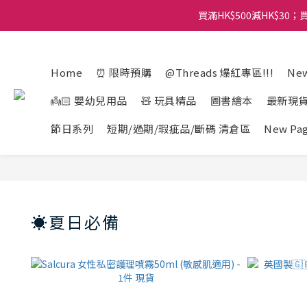
買滿HK$500減HK$30；買
Home
⏰ 限時預購
@Threads 爆紅專區!!!
New
👼🏻 嬰幼兒用品
🧸 玩具精品
圖書繪本
最新現
節日系列
短期/過期/瑕疵品/斷碼 清倉區
New Pa
☀️夏日必備