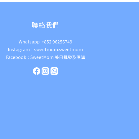
聯絡我們
Whatsapp:
+852 96256749
Instagram：
sweetmom.sweetmom
Facebook：
SweetMom 美日批發及團購