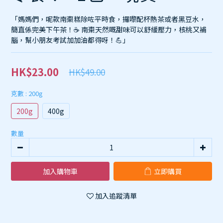
「媽媽們，呢款南棗糕除咗平時食，攞嚟配杯熱茶或者黑豆水，
簡直係完美下午茶！☕ 南棗天然嘅甜味可以舒緩壓力，核桃又補
腦，幫小朋友考試加加油都得呀！💪」
HK$23.00
HK$49.00
克數
: 200g
200g
400g
數量
加入購物車
立即購買
加入追蹤清單