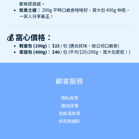
都無罪惡感。
抵食之選：
200g 平時口痕食啱啱好，買大包 400g 仲抵，
一家人分享最正！
💰 窩心價格：
輕量包 (200g)：
$23
/ 包 (適合試味、放公司口痕食)
家庭包 (400g)：
$40
/ 包 (平均 $20/200g，買大包更抵！)
顧客服務
隱私政策
運送詳
情
退換貨政策
條款與細則