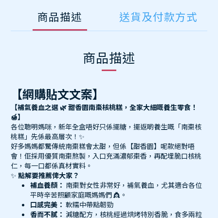
商品描述
送貨及付款方式
商品描述
【網購貼文文案】
【補氣養血之選 🌿 甜香園南棗核桃糕，全家大細嘅養生零食！
🍯】
各位聰明媽咪，新年全盒唔好只係擺糖，擺返啲養生嘅「南棗核
桃糕」先係最高層次！✨
好多媽媽都驚傳統南棗糕會太甜，但係【甜香園】呢款絕對唔
會！佢採用優質南棗熬製，入口充滿濃郁棗香，再配埋脆口核桃
仁，每一口都係真材實料。
✨
點解要推薦俾大家？
補血養顏：
南棗對女性非常好，補氣養血，尤其適合各位
平時辛苦照顧家庭嘅媽媽們 👸。
口感完美：
軟糯中帶點韌勁
香而不膩：
減糖配方，核桃經過烘烤特別香脆，食多兩粒