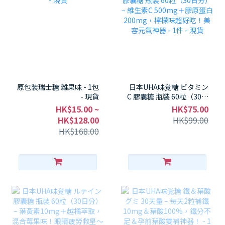
原包裝瑞士糖 雜果味 - 1包
日本UHA味覚糖 ビタミン
- 現貨
C 膠囊糖 瓶裝 60粒（30日
分） – 維生素C 500mg＋
HK$15.00 ~
HK$75.00
膠原蛋白200mg，檸檬味
HK$128.00
HK$99.00
超好吃！美容元氣神器 - 1
HK$168.00
件 - 現貨