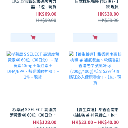
1KG 巨無霸裝籌碼朱古力
日式桃酥福袋 (第2團) - 1
🎰 - 1包 - 現貨
袋 現貨
HK$69.00
HK$30.00
HK$99.00
HK$59.00
杉藥局 S SELECT 高濃度
【養生首選】甜香園南棗
葉黃素40 60粒（30日分）
核桃糕 🍯 補氣養血、軟糯
– 葉黃素40mg＋蝦紅素＋
香甜 香港老字號風味 🌿
HK$128.00
HK$23.00 ~ HK$40.00
DHA/EPA，藍光護眼神
(200g/400g) 抵至 $39/包