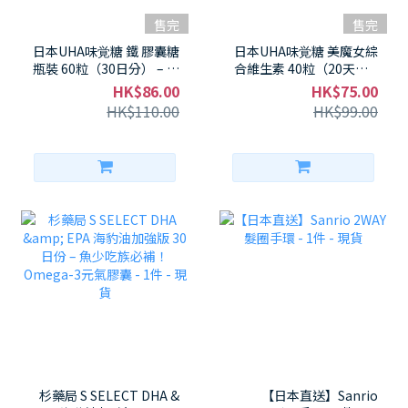
售完
售完
日本UHA味覚糖 鐵 膠囊糖
日本UHA味覚糖 美魔女綜
瓶裝 60粒（30日分） – 葡
合維生素 40粒（20天） –
萄味高鐵22mg＋膠原蛋
維生素C 500mg高劑量，
HK$86.00
HK$75.00
白300mg，膠原蛋白加
透亮肌膚必備！ - 1件 - 現
HK$110.00
HK$99.00
持，女生必備美味補鐵神
貨
器！ - 1件 - 現貨
杉藥局 S SELECT DHA &
【日本直送】Sanrio