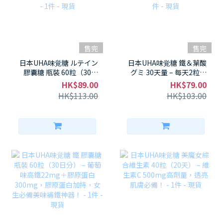
售完
售完
日本UHA味覚糖 ルテイン
日本UHA味覚糖 鐵＆葉酸
膠囊糖 瓶裝 60粒（30日
グミ 30天量 – 每天2粒補
分） – 葉黃素10mg＋越
鐵10mg＆葉酸100%，鐵
HK$89.00
HK$79.00
橘萃取，混合莓果味！眼
分不足＆孕前葉酸雙補神
HK$113.00
HK$103.00
睛疲勞救星～ - 1件 - 現貨
器！ - 1件 - 現貨