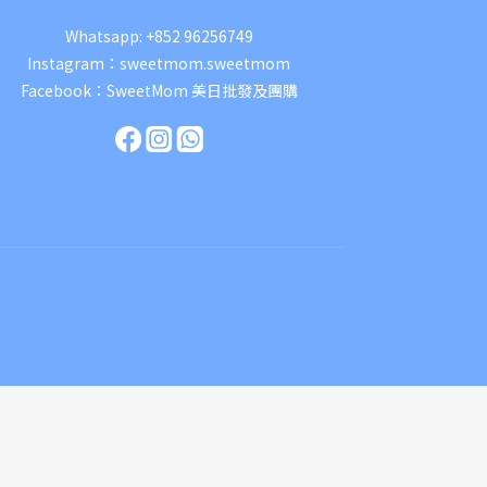
Whatsapp:
+852 96256749
Instagram：
sweetmom.sweetmom
Facebook：
SweetMom 美日批發及團購