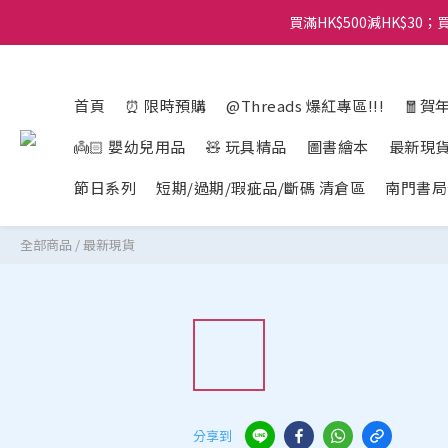
買滿HK$500減HK$30；買
首頁
⏰ 限時預購
@Threads 爆紅專區!!!
🧧賀
👼🏻 嬰幼兒用品
🧸 玩具精品
圖書繪本
最新現
節日系列
短期/過期/瑕疵品/斷碼 清倉區
南門書局
全部商品
/
最新現貨
分享到