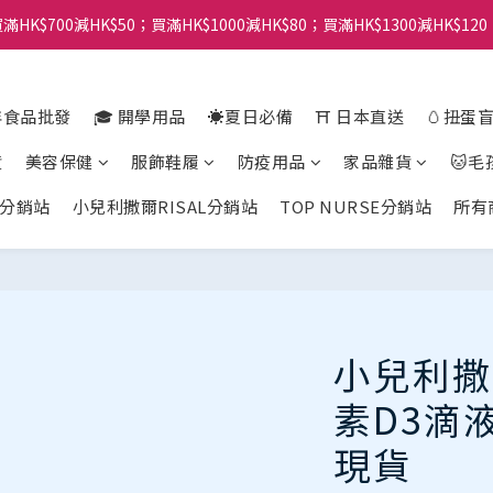
滿HK$700減HK$50；買滿HK$1000減HK$80；買滿HK$1300減HK$120
年食品批發
🎓 開學用品
☀️夏日必備
⛩️ 日本直送
🥚扭蛋
貨
美容保健
服飾鞋履
防疫用品
家品雜貨
🐱毛
分銷站
小兒利撒爾RISAL分銷站
TOP NURSE分銷站
所有
小兒利撒爾
素D3滴液1
現貨