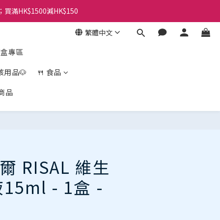
；買滿HK$1500減HK$150
繁體中文
盲盒專區
孩用品🐶
🍴 食品
商品
立即購買
 RISAL 維生
5ml - 1盒 -