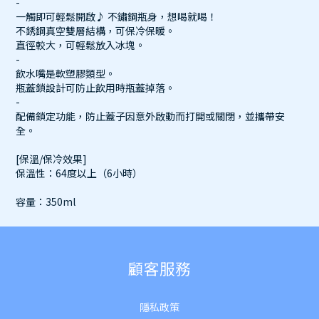
-
一觸即可輕鬆開啟♪ 不鏽鋼瓶身，想喝就喝！
不銹鋼真空雙層結構，可保冷保暖。
直徑較大，可輕鬆放入冰塊。
-
飲水嘴是軟塑膠類型。
瓶蓋鎖設計可防止飲用時瓶蓋掉落。
-
配備鎖定功能，防止蓋子因意外啟動而打開或關閉，並攜帶安
全。
[保溫/保冷效果]
保溫性：64度以上（6小時）
容量：350ml
顧客服務
隱私政策