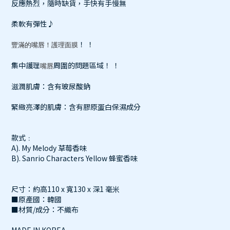
反應熱烈，隨時缺貨，手快有手慢無
柔軟有彈性♪
！ ！
豐滿的嘴唇！護理面膜
集中護理
周圍的問題區域！ ！
嘴唇
滋潤肌膚：含有玻尿酸鈉
緊緻亮澤的肌膚：含有膠原蛋白保濕成分
款式﹕
A). My Melody 草莓香味
B). Sanrio Characters Yellow 蜂蜜香味
尺寸：約高110 x 寬130 x 深1 毫米
■原產國：韓國
■材質/成分：不織布