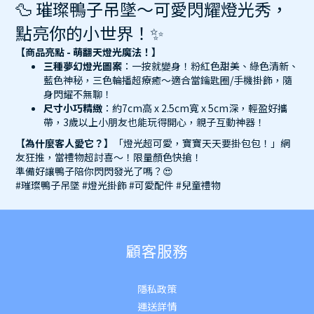
🦆 璀璨鴨子吊墜～可愛閃耀燈光秀，
點亮你的小世界！✨
【商品亮點 - 萌翻天燈光魔法！】
三種夢幻燈光圖案
：一按就變身！粉紅色甜美、綠色清新、
藍色神秘，三色輪播超療癒～適合當鑰匙圈/手機掛飾，隨
身閃耀不無聊！
尺寸小巧精緻
：約7cm高 x 2.5cm寬 x 5cm深，輕盈好攜
帶，3歲以上小朋友也能玩得開心，親子互動神器！
【為什麼客人愛它？】
「燈光超可愛，寶寶天天要掛包包！」網
友狂推，當禮物超討喜～！限量顏色快搶！
準備好讓鴨子陪你閃閃發光了嗎？😍
#璀璨鴨子吊墜 #燈光掛飾 #可愛配件 #兒童禮物
顧客服務
隱私政策
運送詳
情