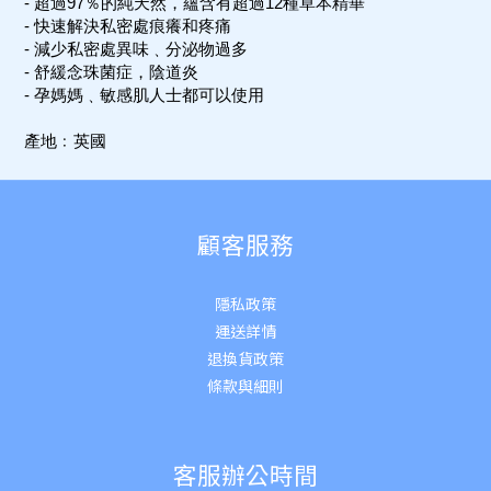
- 超過97％的純天然，蘊含有超過12種草本精華
- 快速解決私密處痕癢和疼痛
- 減少私密處異味﹑分泌物過多
- 舒緩念珠菌症，陰道炎
- 孕媽媽﹑敏感肌人士都可以使用
產地﹕英國
顧客服務
隱私政策
運送詳
情
退換貨政策
條款與細則
客服辦公時間