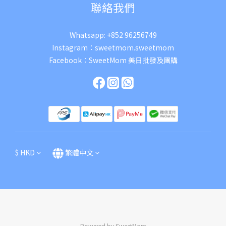
聯絡我們
Whatsapp:
+852 96256749
Instagram：
sweetmom.sweetmom
Facebook：
SweetMom 美日批發及團購
$
HKD
繁體中文
Powered by SweetMom