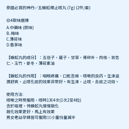
泰國必買的神丹✅五蜈蚣標止咳丸 (7g) (2件/套)
🟡4款味選擇
A.中藥味 (原味)
B..梅味
C.薄荷味
D.香茅味
【蜈蚣丸的成分】：五倍子，蓮子，甘草，骨碎补，肉桂，苦杏
仁，玉竹，麥冬，薄荷素油
【蜈蚣丸的作用】：咽喉疼痛、口乾舌燥、咳嗽的良药。生津滋
潤舒爽，止咳化痰的效果非常好。有生津，止咳，去痰之功效。
使用方法:
咳嗽之時常服用，咳時1天4次(1次2至4粒)
含於咀裡，待蜈蚣丸慢慢融化
融化效果更好，馬上有效果
男女老幼孕婦皆可服用👍🏻小童份量減半