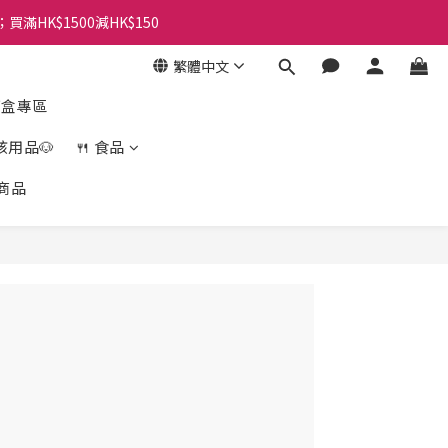
；買滿HK$1500減HK$150
繁體中文
盲盒專區
孩用品🐶
🍴 食品
商品