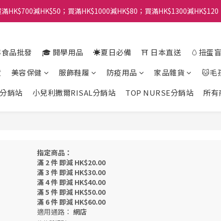
滿HK$700減HK$50；買滿HK$1000減HK$80；買滿HK$1300減HK$120
年食品批發
🎓 開學用品
☀️夏日必備
⛩️ 日本直送
🥚扭蛋
貨
美容保健
服飾鞋履
防疫用品
家品雜貨
🐱毛
分銷站
小兒利撒爾RISAL分銷站
TOP NURSE分銷站
所有
指定商品：
滿 2 件 即減 HK$20.00
滿 3 件 即減 HK$30.00
滿 4 件 即減 HK$40.00
滿 5 件 即減 HK$50.00
滿 6 件 即減 HK$60.00
適用通路：
網店