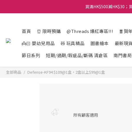
買滿HK$500減HK$30；買
首頁
⏰ 限時預購
@Threads 爆紅專區!!!
🧧賀
👼🏻 嬰幼兒用品
🧸 玩具精品
圖書繪本
最新現
節日系列
短期/過期/瑕疵品/斷碼 清倉區
南門書局
全部商品
Defense-KF94:$109@1盒，2盒以上$99@1盒
所有顧客適用