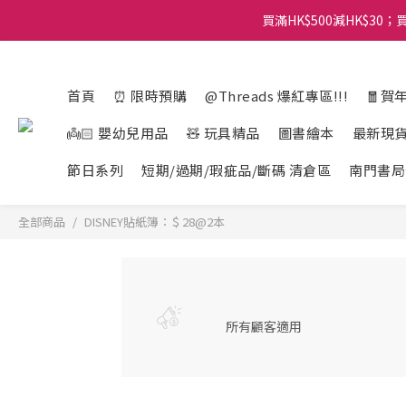
買滿HK$500減HK$30；買
首頁
⏰ 限時預購
@Threads 爆紅專區!!!
🧧賀
👼🏻 嬰幼兒用品
🧸 玩具精品
圖書繪本
最新現
節日系列
短期/過期/瑕疵品/斷碼 清倉區
南門書局
全部商品
DISNEY貼紙簿：＄28@2本
所有顧客適用