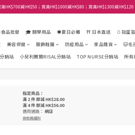
滿HK$700減HK$50；買滿HK$1000減HK$80；買滿HK$1300減HK$120
年食品批發
🎓 開學用品
☀️夏日必備
⛩️ 日本直送
🥚扭蛋
貨
美容保健
服飾鞋履
防疫用品
家品雜貨
🐱毛
分銷站
小兒利撒爾RISAL分銷站
TOP NURSE分銷站
所有
指定商品：
滿 2 件 即減 HK$28.00
滿 4 件 即減 HK$56.00
適用通路：
網店
條款與細則