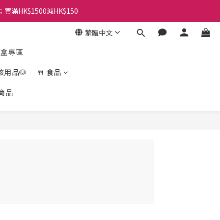
；買滿HK$1500減HK$150
繁體中文
盲盒專區
孩用品🐶
🍴 食品
商品