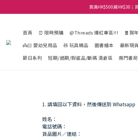
買滿HK$500減HK$30；買
首頁
⏰ 限時預購
@Threads 爆紅專區!!!
🧧賀
👼🏻 嬰幼兒用品
🧸 玩具精品
圖書繪本
最新現
節日系列
短期/過期/瑕疵品/斷碼 清倉區
南門書局
1. 請填回以下資料，然後傳送到 Whatsapp
姓名：
電話號碼：
貨品圖片／連結：