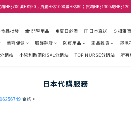
滿HK$700減HK$50；買滿HK$1000減HK$80；買滿HK$1300減HK$120
年食品批發
🎓 開學用品
☀️夏日必備
⛩️ 日本直送
🥚扭蛋
貨
美容保健
服飾鞋履
防疫用品
家品雜貨
🐱毛
分銷站
小兒利撒爾RISAL分銷站
TOP NURSE分銷站
所有
日本代購服務
96256749
查詢。