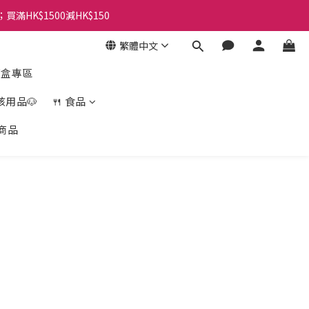
；買滿HK$1500減HK$150
繁體中文
盲盒專區
孩用品🐶
🍴 食品
商品