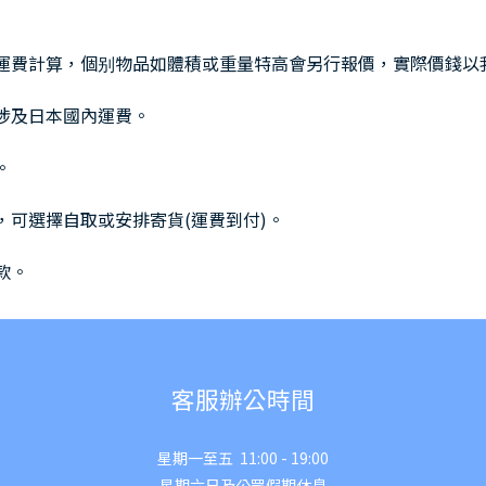
地運費計算，個别物品如體積或重量特高會另行報價，實際價錢以
能涉及日本國內運費。
。
，可選擇自取或安排寄貨(運費到付)。
款。
客服辦公時間
星期一至五 11:00 - 19:00
星期六日及公眾假期休息