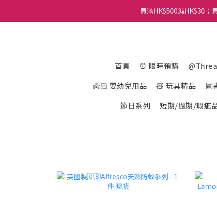
買滿HK$500減HK$30；買
首頁
⏰ 限時預購
@Thre
👼🏻 嬰幼兒用品
🧸 玩具精品
圖
節日系列
短期/過期/瑕疵品