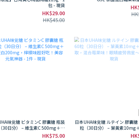
包 - 現貨
HK
HK$29.00
HK
HK$45.00
UHA味覚糖 ビタミンC 膠囊糖 瓶裝
日本UHA味覚糖 ルテイン 膠囊糖 
（30日分） – 維生素C 500mg＋膠
粒（30日分） – 葉黃素10m
白200mg，檸檬味超好吃！美容元
取，混合莓果味！眼睛疲勞救星～ - 
HK$75.00
HK