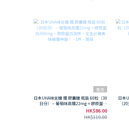
售完
日本UHA味覚糖 鐵 膠囊糖 瓶裝 60粒（30
日本U
日分） – 葡萄味高鐵22mg＋膠原蛋白
（20
300mg，膠原蛋白加持，女生必備美味
HK$86.00
補鐵神器！ - 1件 - 現貨
HK$110.00