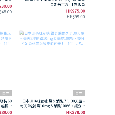
金幣朱古力 - 1包 現貨
$30.00
HK$75.00
$48.00
HK$99.00
售完
售完
瓶裝 60
日本UHA味覚糖 鐵＆葉酸グミ 30天量 –
g＋越橘萃
每天2粒補鐵10mg＆葉酸100%，鐵分不
1件 -
足＆孕前葉酸雙補神器！ - 1件 - 現貨
$89.00
HK$79.00