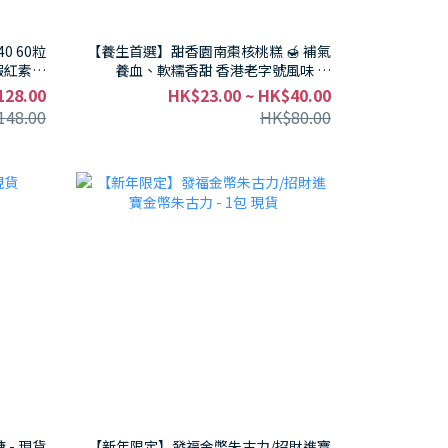
0 60粒
【養生首選】甜香園南棗核桃糕 🍯 補氣
＋蝦紅素＋
養血、軟糯香甜 香港老字號風味 🌿
 - 現貨
(200g/400g) 抵至 $39/包 🧧 媽咪必入健
128.00
HK$23.00 ~ HK$40.00
康零食！- 1包 - 現貨
148.00
HK$80.00
 - 現貨
【新年限定】發福金幣朱古力/招財進寶