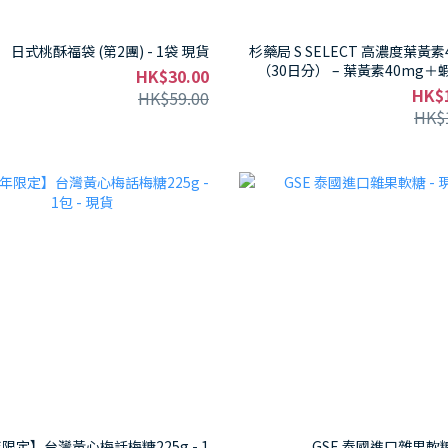
日式桃酥福袋 (第2團) - 1袋 現貨
杉藥局 S SELECT 高濃度葉黃素4
（30日分） – 葉黃素40mg
HK$30.00
DHA/EPA，藍光護眼神器！ - 1件
HK$
HK$59.00
HK$
限定】台灣黃心梅話梅糖225g - 1
GSE 泰國進口雜果軟糖