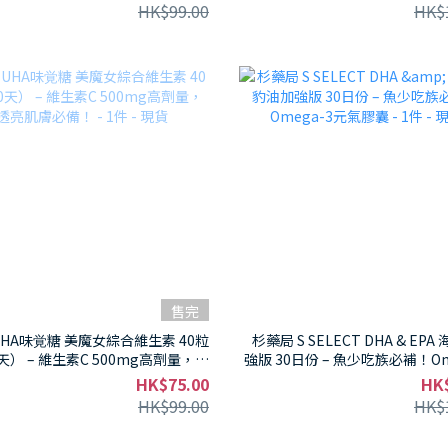
氣神器 - 1件 - 現貨
HK$99.00
HK$
售完
HA味覚糖 美魔女綜合維生素 40粒
杉藥局 S SELECT DHA & EP
天） – 維生素C 500mg高劑量，透
強版 30日份 – 魚少吃族必補！Om
亮肌膚必備！ - 1件 - 現貨
元氣膠囊 - 1件
HK$75.00
HK
HK$99.00
HK$