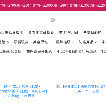
滿HK$700減HK$50；買滿HK$1000減HK$80；買滿HK$1300減HK$120
ads 爆紅專區!!!
🧧賀年食品批發
🎓 開學用品
☀️夏日必備
書繪本
最新現貨
美容保健
服飾鞋履
防疫用品
家
/斷碼 清倉區
南門書局分銷站
小兒利撒爾RISAL分銷站
T