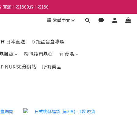
；買滿HK$1500減HK$150
繁體中文
⛩️ 日本直送
🥚扭蛋盲盒專區
品雜貨
🐱毛孩用品🐶
🍴 食品
OP NURSE分銷站
所有商品