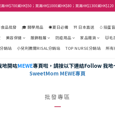
滿HK$700減HK$50；買滿HK$1000減HK$80；買滿HK$1300減HK$120
年食品批發
🎓 開學用品
☀️夏日必備
⛩️ 日本直送
🥚扭蛋
貨
美容保健
服飾鞋履
防疫用品
家品雜貨
🐱毛
分銷站
小兒利撒爾RISAL分銷站
TOP NURSE分銷站
所有
我地開咗
MEWE
專頁啦，請按以下連結Follow 我地
SweetMom
MEWE專頁
批發專區