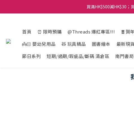
買滿HK$500減HK$30；買
首頁
⏰ 限時預購
@Threads 爆紅專區!!!
🧧賀
👼🏻 嬰幼兒用品
🧸 玩具精品
圖書繪本
最新現
節日系列
短期/過期/瑕疵品/斷碼 清倉區
南門書局