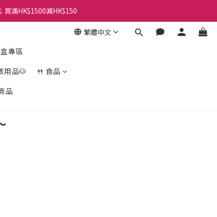
；買滿HK$1500減HK$150
繁體中文
盲盒專區
孩用品🐶
🍴 食品
商品
～