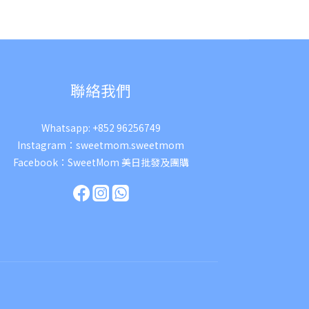
聯絡我們
Whatsapp:
+852 96256749
Instagram：
sweetmom.sweetmom
Facebook：
SweetMom 美日批發及團購