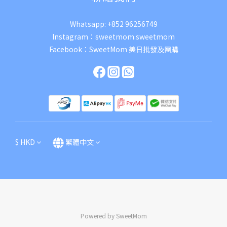
Whatsapp:
+852 96256749
Instagram：
sweetmom.sweetmom
Facebook：
SweetMom 美日批發及團購
$
HKD
繁體中文
Powered by SweetMom