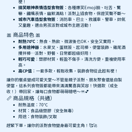
梗！
搞笑眼神表情造型食物簽
：各種爆笑Emoji臉、吐舌、驚
嚇、饞嘴表情，幽默滿點！派對上插食物，保證笑聲不斷～
城市汽車造型食物簽
：消防車、巴士、救護車、警車，帥氣
又童趣，適合男孩派對或城市主題活動！
🎀 商品特色 🎀
耐熱70℃
：熱食、熱飲、微波後也OK，安全又實用。
多用途神器
：水果叉、蛋糕簽、起司棒、便當裝飾、雞尾酒
攪拌棒…派對、野餐、日常都超級好用！
輕巧可愛
：塑膠材質，輕盈不傷手，清洗方便，重複使用率
高。
高CP值
：一套多款，輕鬆收集，裝飾食物從此超有梗！
讓你的餐桌變成可愛天堂～不管是親子派對、朋友聚會還是自製
便當，這系列食物簽都能帶來滿滿驚喜與笑容！快選款（或全
收！）帶回家，讓每口食物都萌萌噠吧～🍴💕
📏 商品規格（共通）
耐熱溫度：70℃
材質：食品級塑膠（安全無毒）
用途：食物裝飾/叉取
趕緊下單，讓你的派對食物變身最可愛主角！🥰🚀