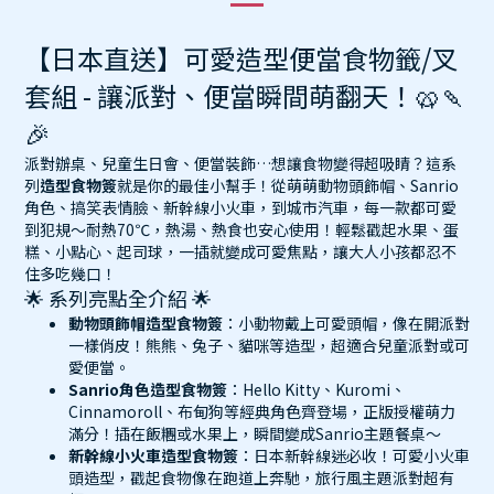
【日本直送】可愛造型便當食物籤/叉
套組 - 讓派對、便當瞬間萌翻天！🥨🍡
🎉
派對辦桌、兒童生日會、便當裝飾…想讓食物變得超吸睛？這系
列
造型食物簽
就是你的最佳小幫手！從萌萌動物頭飾帽、Sanrio
角色、搞笑表情臉、新幹線小火車，到城市汽車，每一款都可愛
到犯規～耐熱70℃，熱湯、熱食也安心使用！輕鬆戳起水果、蛋
糕、小點心、起司球，一插就變成可愛焦點，讓大人小孩都忍不
住多吃幾口！
🌟 系列亮點全介紹 🌟
動物頭飾帽
造型
食物簽
：小動物戴上可愛頭帽，像在開派對
一樣俏皮！熊熊、兔子、貓咪等造型，超適合兒童派對或可
愛便當。
Sanrio角色造型食物簽
：Hello Kitty、Kuromi、
Cinnamoroll、布甸狗等經典角色齊登場，正版授權萌力
滿分！插在飯糰或水果上，瞬間變成Sanrio主題餐桌～
新幹線小火車造型食物簽
：日本新幹線迷必收！可愛小火車
頭造型，戳起食物像在跑道上奔馳，旅行風主題派對超有