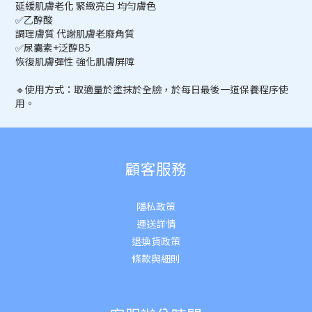
延緩肌膚老化 緊緻亮白 均勻膚色
✅乙醇酸
調理膚質 代謝肌膚老廢角質
✅尿囊素+泛醇B5
恢復肌膚彈性 強化肌膚屏障
🔹使用方式：取適量於塗抹於全臉，於每日最後一道保養程序使
用。
顧客服務
隱私政策
運送詳
情
退換貨政策
條款與細則