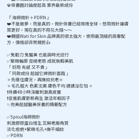
💎保養圈討論度超高 業界最新成份
『 海綿微針＋PDRN 』
❤️不是做夢，而是真的，微針保養已經席捲全球，想用微針讓膚
質更好，現在真的不用花大錢～～
❤️韓國Wati for Skin 品牌真的很太強大，使用最頂級的高奢配
方，價格卻非常親民👍
✅免動刀 免醫美 也能與時光逆行
✅緊緻輪廓 拒絕老態 成就無暇美肌
「 好用 有感 又不貴 」
「 同款成份 超越它牌微針面霜 」
🔅先穩住膚況，再撫紋抗老🔆
🔅毛孔粗大 色素沈澱 膚色不均 通通沒在怕 🔅
❗️持續48小時深層刺激真皮層
❗️促進肌膚更新再生 激活年輕因子
✨完美超越醫美保養的精奢配方
✅Spicul海綿微針
刺激膠原蛋白增生 瓦解老廢角質
淡化痘疤+緊緻毛孔+撫平細紋
✅PDRN