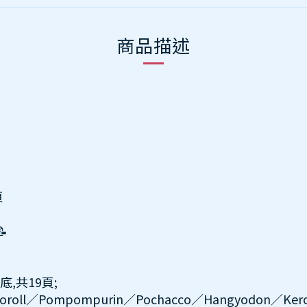
商品描述
頁

底,共19頁;
roll／Pompompurin／Pochacco／Hangyodon／Kerop