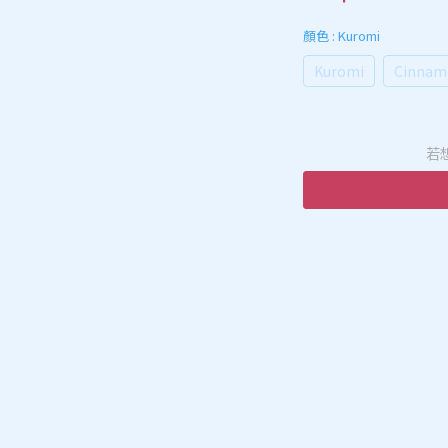
顏色
: Kuromi
Kuromi
Cinnam
若