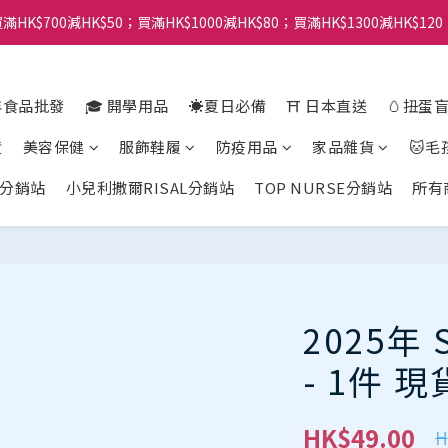
滿HK$700減HK$50；買滿HK$1000減HK$80；買滿HK$1300減HK$120
年食品批發
🎓 開學用品
☀️夏日必備
⛩️ 日本直送
🥚扭蛋
貨
美容保健
服飾鞋履
防疫用品
家品雜貨
🐱毛
分銷站
小兒利撒爾RISAL分銷站
TOP NURSE分銷站
所有
2025年
- 1件 現
HK$49.00
H