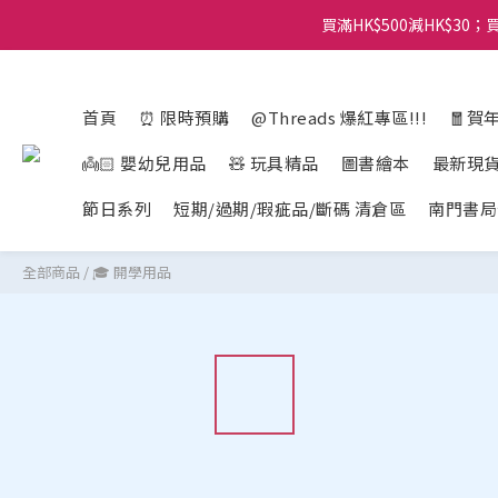
買滿HK$500減HK$30；買
首頁
⏰ 限時預購
@Threads 爆紅專區!!!
🧧賀
👼🏻 嬰幼兒用品
🧸 玩具精品
圖書繪本
最新現
節日系列
短期/過期/瑕疵品/斷碼 清倉區
南門書局
全部商品
/
🎓 開學用品