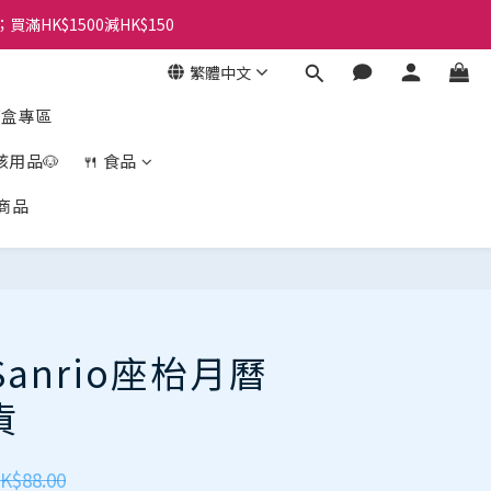
；買滿HK$1500減HK$150
繁體中文
盲盒專區
孩用品🐶
🍴 食品
商品
 Sanrio座枱月曆
貨
K$88.00