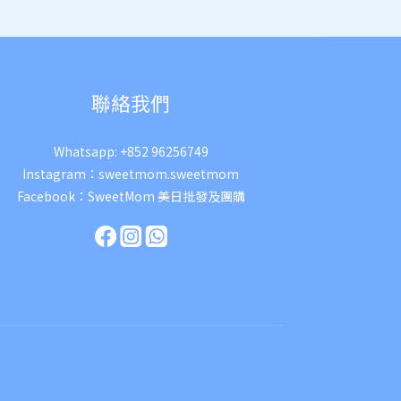
聯絡我們
Whatsapp:
+852 96256749
Instagram：
sweetmom.sweetmom
Facebook：
SweetMom 美日批發及團購