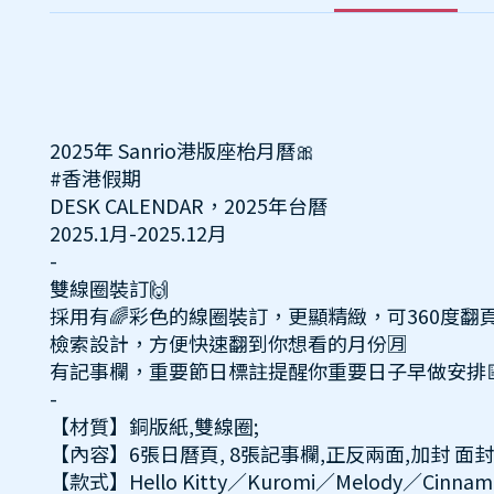
2025年 Sanrio港版座枱月曆🎀
#香港假期
DESK CALENDAR，2025年台曆
2025.1月-2025.12月
-
雙線圈裝訂🙌
採用有🌈彩色的線圈裝訂，更顯精緻，可360度翻
檢索設計，方便快速翻到你想看的月份🈷️
有記事欄，重要節日標註提醒你重要日子早做安排
-
【材質】銅版紙,雙線圈;
【內容】6張日曆頁, 8張記事欄,正反兩面,加封 面封
【款式】Hello Kitty／Kuromi／Melody／Cinnamo