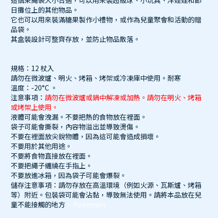
這個束繩袋大小合適，可以用來裝超級球、小玩具、洋娃娃和節
日攤位上的其他物品。
它也可以用來裝滿糖果製作小禮物，或作為兒童聚會和活動的贈
品袋。
其盒裝設計可整齊存放，並防止物品散落。
規格：12 杖入
請勿在微波爐、明火、烤箱、烤架或冷凍庫中使用。耐寒
溫度：-20°C 。
注意事項：
請勿在微波爐或鍋中解凍或加熱。
請勿在明火、烤箱
或烤架上使用。
液體可能會洩漏。不要把熱的食物放在裡面。
袋子可能會撕裂，內容物溢出並導致燙傷。
不要在裡面放尖銳物體，因為這可能會造成損壞。
不要用於其他用途。
不要將食物直接放在裡面。
不要把繩子纏繞在手指上。
不要放進冰箱，因為袋子可能會爆裂。
儲存注意事項：請勿存放在高溫環境（例如火源、瓦斯爐、烤箱
等）附近。包裝袋可能會沾黏，導致無法使用。請將本品放在兒
童不能接觸的地方
。 Pokemon