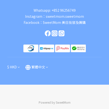
Whatsapp:
+852 96256749
Instagram：
sweetmom.sweetmom
Facebook：
SweetMom 美日批發及團購
$
HKD
繁體中文
Powered by SweetMom